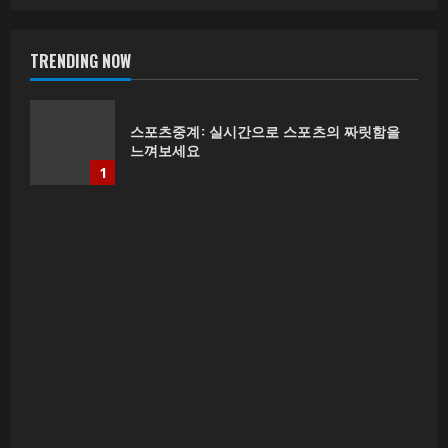
TRENDING NOW
스포츠중계: 실시간으로 스포츠의 짜릿함을
느껴보세요
1