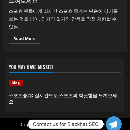
느껴보세요
스포츠 팬들에게 실시간 스포츠 중계는 단순히 경기를
보는 것을 넘어, 경기의 열기와 감동을 직접 체험할 수
있는...
Read
Read More
more
about
스
포
츠
중
YOU MAY HAVE MISSED
계:
실
시
간
으
Blog
로
스
스포츠중계: 실시간으로 스포츠의 짜릿함을 느껴보세
포
츠
요
의
짜
릿
함
을
느
Contact us for Blackhat SEO
Copyright © All rights reserved
|
Link
by
껴